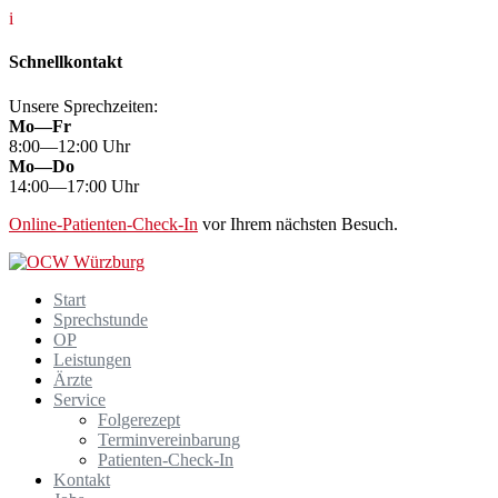
i
Schnellkontakt
Unsere Sprechzeiten:
Mo—Fr
8:00—12:00 Uhr
Mo—Do
14:00—17:00 Uhr
Online-Patienten-Check-In
vor Ihrem nächsten Besuch.
Zum
Inhalt
Start
springen
Sprechstunde
OP
Leistungen
Ärzte
Service
Folgerezept
Terminvereinbarung
Patienten-Check-In
Kontakt