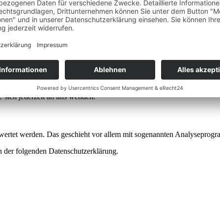
 der Website zu gewährleisten. Andere Daten können zur Analyse Ihres 
t, Empfänger und Zweck Ihrer gespeicherten personenbezogenen Daten z
Datenverarbeitung erteilt haben, können Sie diese Einwilligung jederz
sonenbezogenen Daten zu verlangen. Des Weiteren steht Ihnen ein Besc
sich jederzeit an uns wenden.
gewertet werden. Das geschieht vor allem mit sogenannten Analyseprog
n der folgenden Datenschutzerklärung.