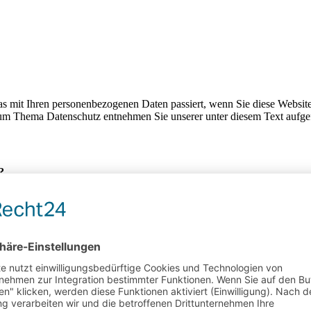
s mit Ihren personenbezogenen Daten passiert, wenn Sie diese Websit
 zum Thema Datenschutz entnehmen Sie unserer unter diesem Text aufge
?
etreiber. Dessen Kontaktdaten können Sie dem Abschnitt „Hinweis zur 
eilen. Hierbei kann es sich z. B. um Daten handeln, die Sie in ein Ko
esuch der Website durch unsere IT-Systeme erfasst. Das sind vor alle
isch, sobald Sie diese Website betreten.