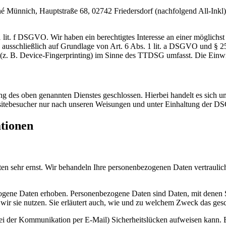
nnich, Hauptstraße 68, 02742 Friedersdorf (nachfolgend All-Inkl). 
lit. f DSGVO. Wir haben ein berechtigtes Interesse an einer möglichst 
ng ausschließlich auf Grundlage von Art. 6 Abs. 1 lit. a DSGVO und §
(z. B. Device-Fingerprinting) im Sinne des TTDSG umfasst. Die Einwill
 des oben genannten Dienstes geschlossen. Hierbei handelt es sich um
bsitebesucher nur nach unseren Weisungen und unter Einhaltung der D
ationen
ten sehr ernst. Wir behandeln Ihre personenbezogenen Daten vertrauli
ene Daten erhoben. Personenbezogene Daten sind Daten, mit denen Sie
wir sie nutzen. Sie erläutert auch, wie und zu welchem Zweck das gesc
bei der Kommunikation per E-Mail) Sicherheitslücken aufweisen kann. E