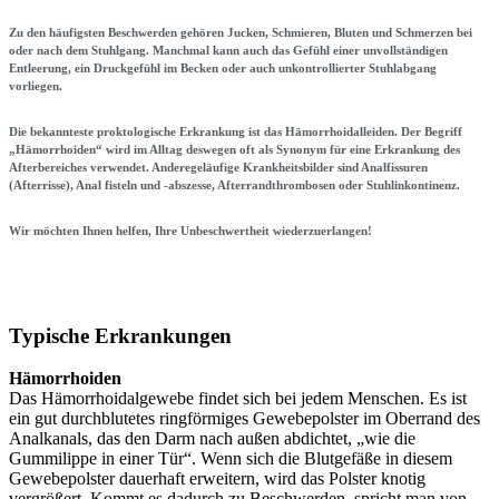
Zu den häufigsten Beschwerden gehören Jucken, Schmieren, Bluten und Schmerzen bei
oder nach dem Stuhlgang. Manchmal kann auch das Gefühl einer unvollständigen
Entleerung, ein Druckgefühl im Becken oder auch unkontrollierter Stuhlabgang
vorliegen.
Die bekannteste proktologische Erkrankung ist das Hämorrhoidalleiden. Der Begriff
„Hämorrhoiden“
wird im Alltag deswegen oft als Synonym für eine Erkrankung des
Afterbereiches verwendet. Anderegeläufige Krankheitsbilder sind Analfissuren
(Afterrisse), Anal fisteln und -abszesse, Afterrandthrombosen oder Stuhlinkontinenz.
Wir möchten Ihnen helfen, Ihre Unbeschwertheit wiederzuerlangen!
Typische Erkrankungen
Hämorrhoiden
Das Hämorrhoidalgewebe findet sich bei jedem Menschen. Es ist
ein gut durchblutetes ringförmiges
Gewebe­polster
im Oberrand des
Analkanals, das
den Darm
nach außen abdichtet, „wie die
Gummilippe in einer Tür“.
Wenn sich die Blutgefäße in diesem
Gewebepolster dauerhaft erweitern, wird das Polster knotig
vergrößert. Kommt es dadurch zu Beschwerden, spricht man von