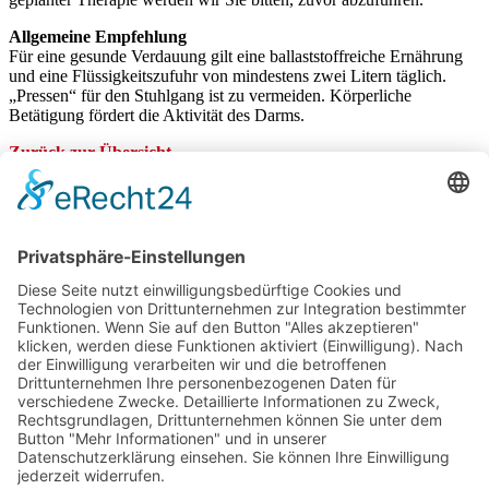
Allgemeine Empfehlung
Für eine gesunde Verdauung gilt eine ballaststoff­reiche
Ernährung
und eine
Flüssigkeitszufuhr
von
mindestens zwei Litern täglich.
„Pressen“ für den Stuhlgang
ist zu vermeiden. Körperliche
Betätigung fördert die Aktivität des Darms.
Zurück zur Übersicht
Ihr Weg ins OCW
OCW – Orthopädie Chirurgie Würzburg
Oeggstraße 3
97070 Würzburg
Sprechzeiten
Mo—Fr 8:00—12:00 Uhr
Mo—Do 14:00—17:00 Uhr
Jobs
|
Facebook
|
Instagram
Datenschutz
|
Impressum
|
Gender Hinweis
|
Suche
Termin vereinbaren